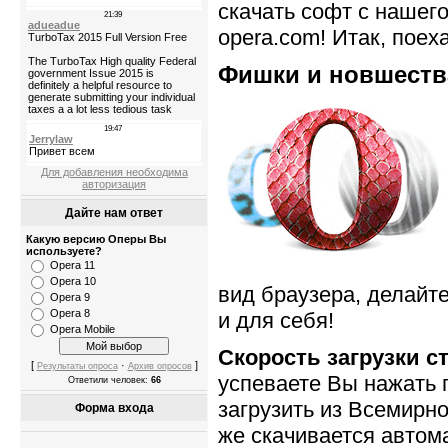
скачать софт с нашего
opera.com! Итак, поеха
Фишки и новшества
Для добавления необходима
авторизация
Дайте нам ответ
Какую версию Оперы Вы
используете?
Opera 11
Opera 10
вид браузера, делайте
Opera 9
Opera 8
и для себя!
Opera Mobile
Скорость загрузки ст
[
·
]
Результаты опроса
Архив опросов
успеваете Вы нажать 
Ответили человек:
66
загрузить из Всемирно
Форма входа
же скачивается автом