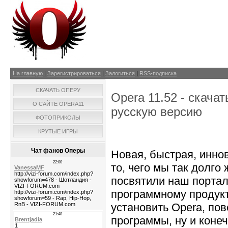
На главную
|
Зарегистрироваться
|
Залогиться
|
RSS-подписка
СКАЧАТЬ ОПЕРУ
Opera 11.52 - скача
О САЙТЕ OPERA11
русскую версию
ФОТОПРИКОЛЫ
КРУТЫЕ ИГРЫ
Чат фанов Оперы
Новая, быстрая, инн
то, чего мы так долго
посвятили наш портал
программному продукт
установить Opera, по
программы, ну и коне